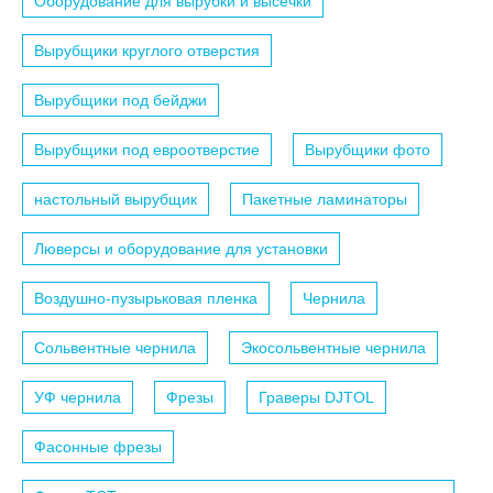
Оборудование для вырубки и высечки
Вырубщики круглого отверстия
Вырубщики под бейджи
Вырубщики под евроотверстие
Вырубщики фото
настольный вырубщик
Пакетные ламинаторы
Люверсы и оборудование для установки
Воздушно-пузырьковая пленка
Чернила
Сольвентные чернила
Экосольвентные чернила
УФ чернила
Фрезы
Граверы DJTOL
Фасонные фрезы