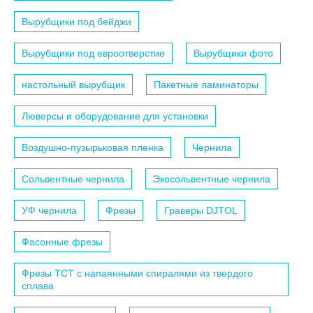
Вырубщики под бейджи
Вырубщики под евроотверстие
Вырубщики фото
настольный вырубщик
Пакетные ламинаторы
Люверсы и оборудование для установки
Воздушно-пузырьковая пленка
Чернила
Сольвентные чернила
Экосольвентные чернила
УФ чернила
Фрезы
Граверы DJTOL
Фасонные фрезы
Фрезы TCT с напаянными спиралями из твердого
сплава