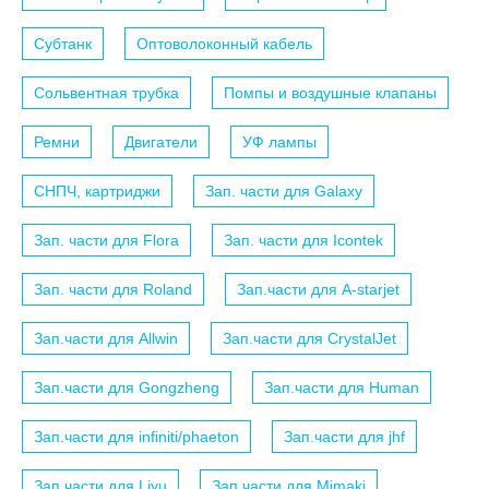
Субтанк
Оптоволоконный кабель
Сольвентная трубка
Помпы и воздушные клапаны
Ремни
Двигатели
УФ лампы
СНПЧ, картриджи
Зап. части для Galaxy
Зап. части для Flora
Зап. части для Icontek
Зап. части для Roland
Зап.части для A-starjet
Зап.части для Allwin
Зап.части для CrystalJet
Зап.части для Gongzheng
Зап.части для Human
Зап.части для infiniti/phaeton
Зап.части для jhf
Зап.части для Liyu
Зап.части для Mimaki