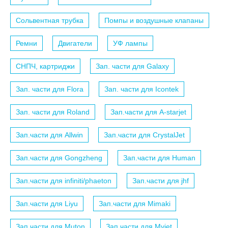
Сольвентная трубка
Помпы и воздушные клапаны
Ремни
Двигатели
УФ лампы
СНПЧ, картриджи
Зап. части для Galaxy
Зап. части для Flora
Зап. части для Icontek
Зап. части для Roland
Зап.части для A-starjet
Зап.части для Allwin
Зап.части для CrystalJet
Зап.части для Gongzheng
Зап.части для Human
Зап.части для infiniti/phaeton
Зап.части для jhf
Зап.части для Liyu
Зап.части для Mimaki
Зап.части для Muton
Зап.части для Myjet