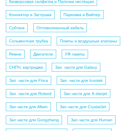
Безворсовая салфетка и Палочка чистящая
Коннектор и Заглушка
Парковка и Вайпер
Субтанк
Оптоволоконный кабель
Сольвентная трубка
Помпы и воздушные клапаны
Ремни
Двигатели
УФ лампы
СНПЧ, картриджи
Зап. части для Galaxy
Зап. части для Flora
Зап. части для Icontek
Зап. части для Roland
Зап.части для A-starjet
Зап.части для Allwin
Зап.части для CrystalJet
Зап.части для Gongzheng
Зап.части для Human