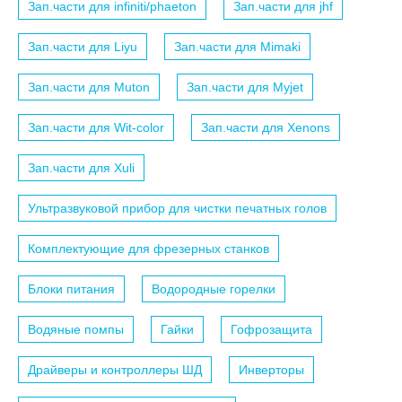
Зап.части для infiniti/phaeton
Зап.части для jhf
Зап.части для Liyu
Зап.части для Mimaki
Зап.части для Muton
Зап.части для Myjet
Зап.части для Wit-color
Зап.части для Xenons
Зап.части для Xuli
Ультразвуковой прибор для чистки печатных голов
Комплектующие для фрезерных станков
Блоки питания
Водородные горелки
Водяные помпы
Гайки
Гофрозащита
Драйверы и контроллеры ШД
Инверторы