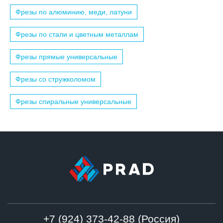
Фрезы по алюминию, меди, латуни
Фрезы по стали и цветным металлам
Фрезы прямые универсальные
Фрезы со стружколомом
Фрезы спиральные универсальные
+7 (924) 373-42-88 (Россия)