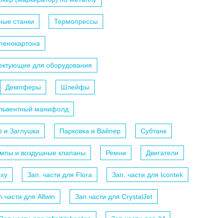
ные станки
Термопрессы
 пенокартона
ектующие для оборудования
Демпферы
Шлейфы
ольвентный манифолд
р и Заглушка
Парковка и Вайпер
Субтанк
мпы и воздушные клапаны
Ремни
Двигатели
axy
Зап. части для Flora
Зап. части для Icontek
п.части для Allwin
Зап.части для CrystalJet