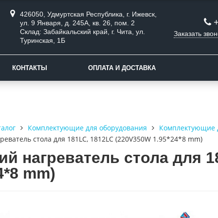
426050, Удмуртская Республика, г. Ижевск,
ул. 9 Января, д. 245А, кв. 26, пом. 2
Склад: Забайкальский край, г. Чита, ул.
Заказать звон
Туринская, 1Б
КОНТАКТЫ
ОПЛАТА И ДОСТАВКА
талог
Комплектующие для оборудования
Комплектующие 
реватель стола для 181LC, 1812LC (220V350W 1.95*24*8 mm)
ий нагреватель стола для 1
4*8 mm)