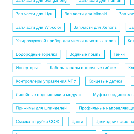
Зап.части для Gongzheng
Зап.части для Human
Зап.части для Liyu
Зап.части для Mimaki
Зап.ча
Зап.части для Wit-color
Зап.части для Xenons
За
Ультразвуковой прибор для чистки печатных голов
Ко
Водородные горелки
Водяные помпы
Гайки
Инверторы
Кабель-каналы станочные гибкие
Кл
Контроллеры управления ЧПУ
Концевые датчки
Линейные подшипники и модули
Муфты соединитель
Прижимы для шпинделей
Профильные направляющ
Смазка и трубки СОЖ
Цанги
Цилиндрические н