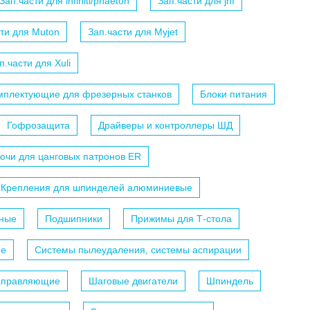
Зап.части для infiniti/phaeton
Зап.части для jhf
сти для Muton
Зап.части для Myjet
п.части для Xuli
мплектующие для фрезерных станков
Блоки питания
Гофрозащита
Драйверы и контроллеры ШД
ючи для цанговых патронов ER
Крепления для шпинделей алюминиевые
ные
Подшипники
Прижимы для Т-стола
ие
Системы пылеудаления, системы аспирации
аправляющие
Шаговые двигатели
Шпиндель