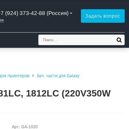
+7 (924) 373-42-88 (Россия)
Задать вопрос
ок
для принтеров
Зап. части для Galaxy
81LC, 1812LC (220V350W
Арт.: GA-1020