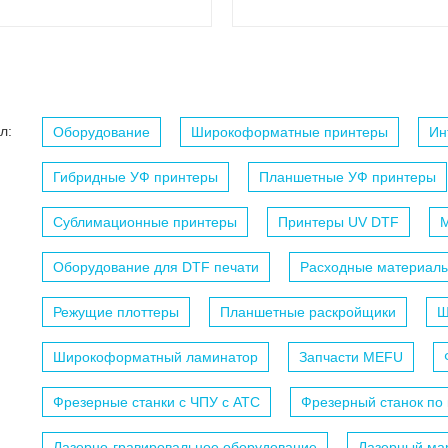
л:
Оборудование
Широкоформатные принтеры
Ин
Гибридные УФ принтеры
Планшетные УФ принтеры
Сублимационные принтеры
Принтеры UV DTF
М
Оборудование для DTF печати
Расходные материалы
Режущие плоттеры
Планшетные раскройщики
Ш
Широкоформатный ламинатор
Запчасти MEFU
Фрезерные станки с ЧПУ c АТС
Фрезерный станок по
Лазерно-гравировальное оборудование
Лазерный мар