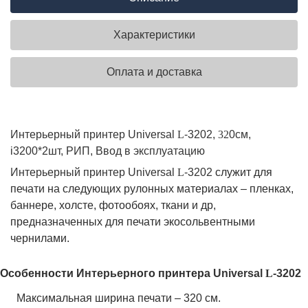
Характеристики
Оплата и доставка
Интерьерный принтер U
niversal
L
-
3202
,
32
0см,
i3200*2шт, РИП, Ввод в эксплуатацию
Интерьерный принтер
Universal
L
-
3202
служит для
печати на следующих рулонных материалах – пленках,
баннере, холсте, фотообоях, ткани и др,
предназначенных для печати экосольвентными
чернилами.
Особенности
Интерьер
ного принтера
U
n
iversal
L
-
3202
Максимальная ширина печати – 320 см.