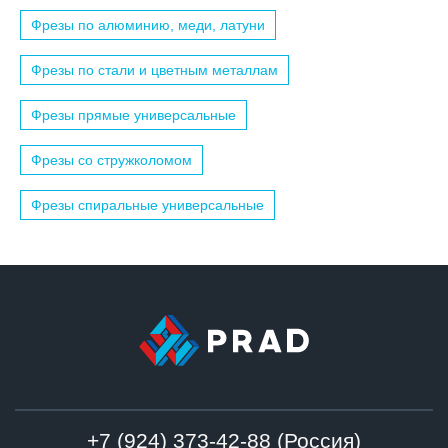
Фрезы по алюминию, меди, латуни
Фрезы по стали и цветным металлам
Фрезы прямые универсальные
Фрезы со стружколомом
Фрезы спиральные универсальные
+7 (924) 373-42-88 (Россия)