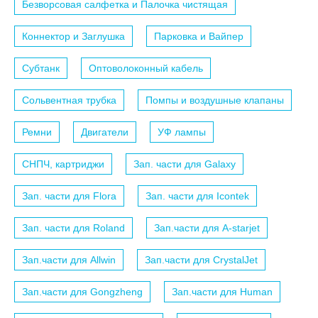
Безворсовая салфетка и Палочка чистящая
Коннектор и Заглушка
Парковка и Вайпер
Субтанк
Оптоволоконный кабель
Сольвентная трубка
Помпы и воздушные клапаны
Ремни
Двигатели
УФ лампы
СНПЧ, картриджи
Зап. части для Galaxy
Зап. части для Flora
Зап. части для Icontek
Зап. части для Roland
Зап.части для A-starjet
Зап.части для Allwin
Зап.части для CrystalJet
Зап.части для Gongzheng
Зап.части для Human