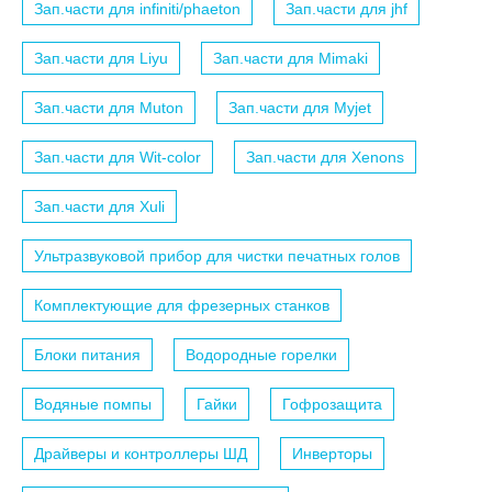
Зап.части для infiniti/phaeton
Зап.части для jhf
Зап.части для Liyu
Зап.части для Mimaki
Зап.части для Muton
Зап.части для Myjet
Зап.части для Wit-color
Зап.части для Xenons
Зап.части для Xuli
Ультразвуковой прибор для чистки печатных голов
Комплектующие для фрезерных станков
Блоки питания
Водородные горелки
Водяные помпы
Гайки
Гофрозащита
Драйверы и контроллеры ШД
Инверторы