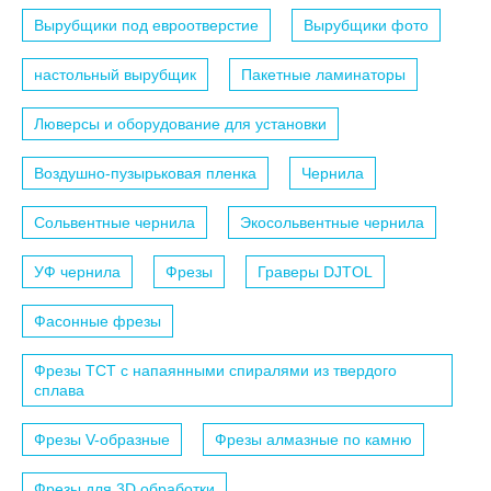
Вырубщики под евроотверстие
Вырубщики фото
настольный вырубщик
Пакетные ламинаторы
Люверсы и оборудование для установки
Воздушно-пузырьковая пленка
Чернила
Сольвентные чернила
Экосольвентные чернила
УФ чернила
Фрезы
Граверы DJTOL
Фасонные фрезы
Фрезы TCT с напаянными спиралями из твердого
сплава
Фрезы V-образные
Фрезы алмазные по камню
Фрезы для 3D обработки