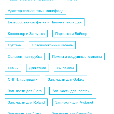
Адаптер сольвентный манифолд
Безворсовая салфетка и Палочка чистящая
Коннектор и Заглушка
Парковка и Вайпер
Субтанк
Оптоволоконный кабель
Сольвентная трубка
Помпы и воздушные клапаны
Ремни
Двигатели
УФ лампы
СНПЧ, картриджи
Зап. части для Galaxy
Зап. части для Flora
Зап. части для Icontek
Зап. части для Roland
Зап.части для A-starjet
Зап.части для Allwin
Зап.части для CrystalJet