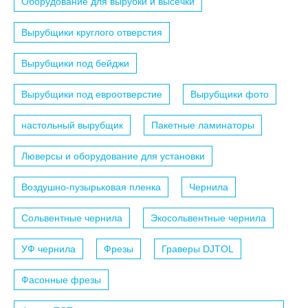
Оборудование для вырубки и высечки
Вырубщики круглого отверстия
Вырубщики под бейджи
Вырубщики под евроотверстие
Вырубщики фото
настольный вырубщик
Пакетные ламинаторы
Люверсы и оборудование для установки
Воздушно-пузырьковая пленка
Чернила
Сольвентные чернила
Экосольвентные чернила
УФ чернила
Фрезы
Граверы DJTOL
Фасонные фрезы