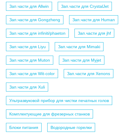
Зап.части для Allwin
Зап.части для CrystalJet
Зап.части для Gongzheng
Зап.части для Human
Зап.части для infiniti/phaeton
Зап.части для jhf
Зап.части для Liyu
Зап.части для Mimaki
Зап.части для Muton
Зап.части для Myjet
Зап.части для Wit-color
Зап.части для Xenons
Зап.части для Xuli
Ультразвуковой прибор для чистки печатных голов
Комплектующие для фрезерных станков
Блоки питания
Водородные горелки