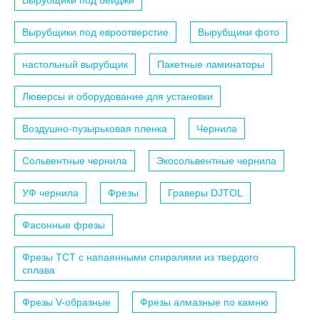
Вырубщики под бейджи
Вырубщики под евроотверстие
Вырубщики фото
настольный вырубщик
Пакетные ламинаторы
Люверсы и оборудование для установки
Воздушно-пузырьковая пленка
Чернила
Сольвентные чернила
Экосольвентные чернила
УФ чернила
Фрезы
Граверы DJTOL
Фасонные фрезы
Фрезы TCT с напаянными спиралями из твердого
сплава
Фрезы V-образные
Фрезы алмазные по камню