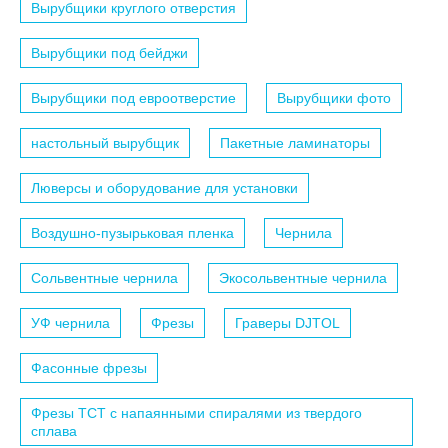
Вырубщики круглого отверстия
Вырубщики под бейджи
Вырубщики под евроотверстие
Вырубщики фото
настольный вырубщик
Пакетные ламинаторы
Люверсы и оборудование для установки
Воздушно-пузырьковая пленка
Чернила
Сольвентные чернила
Экосольвентные чернила
УФ чернила
Фрезы
Граверы DJTOL
Фасонные фрезы
Фрезы TCT с напаянными спиралями из твердого
сплава