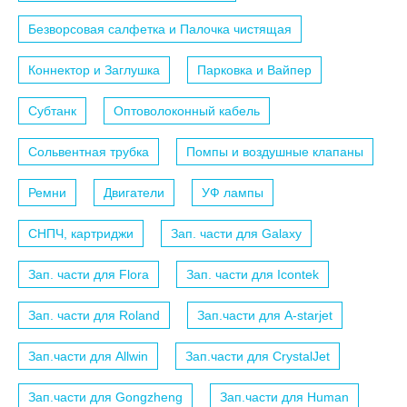
Безворсовая салфетка и Палочка чистящая
Коннектор и Заглушка
Парковка и Вайпер
Субтанк
Оптоволоконный кабель
Сольвентная трубка
Помпы и воздушные клапаны
Ремни
Двигатели
УФ лампы
СНПЧ, картриджи
Зап. части для Galaxy
Зап. части для Flora
Зап. части для Icontek
Зап. части для Roland
Зап.части для A-starjet
Зап.части для Allwin
Зап.части для CrystalJet
Зап.части для Gongzheng
Зап.части для Human