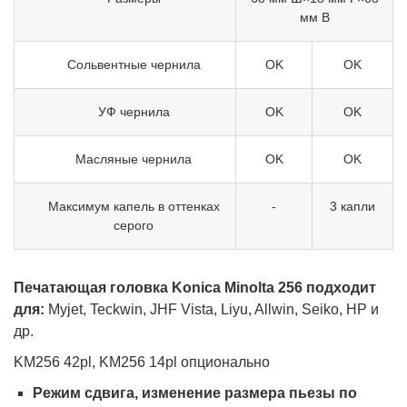
мм В
Сольвентные чернила
OK
OK
УФ чернила
OK
OK
Масляные чернила
OK
OK
Максимум капель в оттенках
-
3 капли
серого
Печатающая головка Konica Minolta 256 подходит
для:
Myjet, Teckwin, JHF Vista, Liyu, Allwin, Seiko, HP и
др.
KM256 42pl, KM256 14pl опционально
Режим сдвига, изменение размера пьезы по