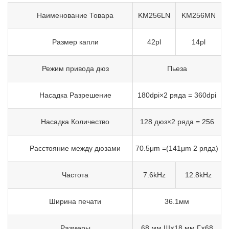
Наименование Товара
KM256LN
KM256MN
Размер капли
42pl
14pl
Режим привода дюз
Пьеза
Насадка Разрешение
180dpi×2 ряда = 360dpi
Насадка Количество
128 дюз×2 ряда = 256
Расстояние между дюзами
70.5μm =(141μm 2 ряда)
Частота
7.6kHz
12.8kHz
Ширина печати
36.1мм
Размеры
68 мм Ш×18 мм Г×68