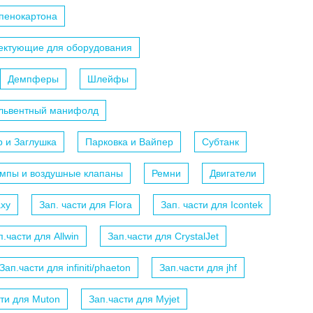
 пенокартона
ектующие для оборудования
Демпферы
Шлейфы
ольвентный манифолд
р и Заглушка
Парковка и Вайпер
Субтанк
мпы и воздушные клапаны
Ремни
Двигатели
axy
Зап. части для Flora
Зап. части для Icontek
п.части для Allwin
Зап.части для CrystalJet
Зап.части для infiniti/phaeton
Зап.части для jhf
сти для Muton
Зап.части для Myjet