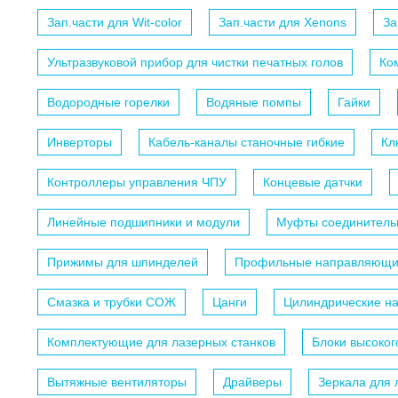
Зап.части для Wit-color
Зап.части для Xenons
За
Ультразвуковой прибор для чистки печатных голов
Ко
Водородные горелки
Водяные помпы
Гайки
Инверторы
Кабель-каналы станочные гибкие
Кл
Контроллеры управления ЧПУ
Концевые датчки
Линейные подшипники и модули
Муфты соединитель
Прижимы для шпинделей
Профильные направляющ
Смазка и трубки СОЖ
Цанги
Цилиндрические н
Комплектующие для лазерных станков
Блоки высоко
Вытяжные вентиляторы
Драйверы
Зеркала для 