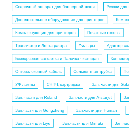
Сварочный аппарат для баннерной ткани
Резаки для
Дополнительное оборудование для принтеров
Компл
Комплектующие для принтеров
Печатные головы
Транзистор и Лента растра
Фильтры
Адаптер с
Безворсовая салфетка и Палочка чистящая
Коннекто
Оптоволоконный кабель
Сольвентная трубка
По
УФ лампы
СНПЧ, картриджи
Зап. части для Gal
Зап. части для Roland
Зап.части для A-starjet
За
Зап.части для Gongzheng
Зап.части для Human
Зап.части для Liyu
Зап.части для Mimaki
Зап.ча