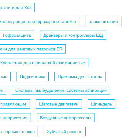
п.части для Xuli
мплектующие для фрезерных станков
Блоки питания
Гофрозащита
Драйверы и контроллеры ШД
ючи для цанговых патронов ER
Крепления для шпинделей алюминиевые
ные
Подшипники
Прижимы для Т-стола
ие
Системы пылеудаления, системы аспирации
аправляющие
Шаговые двигатели
Шпиндель
го напряжения
Воздушные компрессоры
лазерных станков
Зубчатый ремень