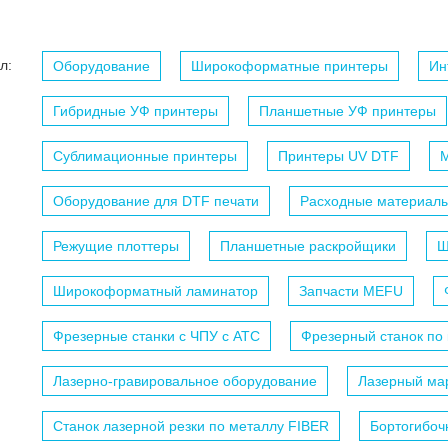
л:
Оборудование
Широкоформатные принтеры
Ин
Гибридные УФ принтеры
Планшетные УФ принтеры
Сублимационные принтеры
Принтеры UV DTF
М
Оборудование для DTF печати
Расходные материалы
Режущие плоттеры
Планшетные раскройщики
Ш
Широкоформатный ламинатор
Запчасти MEFU
Фрезерные станки с ЧПУ c АТС
Фрезерный станок по
Лазерно-гравировальное оборудование
Лазерный мар
Станок лазерной резки по металлу FIBER
Бортогибоч