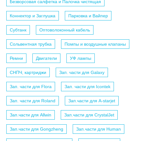
Безворсовая салфетка и Палочка чистящая
Коннектор и Заглушка
Парковка и Вайпер
Субтанк
Оптоволоконный кабель
Сольвентная трубка
Помпы и воздушные клапаны
Ремни
Двигатели
УФ лампы
СНПЧ, картриджи
Зап. части для Galaxy
Зап. части для Flora
Зап. части для Icontek
Зап. части для Roland
Зап.части для A-starjet
Зап.части для Allwin
Зап.части для CrystalJet
Зап.части для Gongzheng
Зап.части для Human