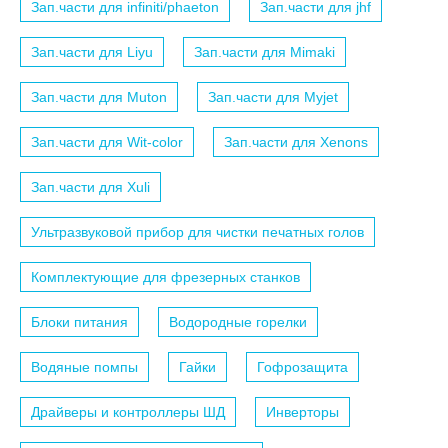
Зап.части для infiniti/phaeton
Зап.части для jhf
Зап.части для Liyu
Зап.части для Mimaki
Зап.части для Muton
Зап.части для Myjet
Зап.части для Wit-color
Зап.части для Xenons
Зап.части для Xuli
Ультразвуковой прибор для чистки печатных голов
Комплектующие для фрезерных станков
Блоки питания
Водородные горелки
Водяные помпы
Гайки
Гофрозащита
Драйверы и контроллеры ШД
Инверторы