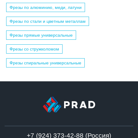
Фрезы по алюминию, меди, латуни
Фрезы по стали и цветным металлам
Фрезы прямые универсальные
Фрезы со стружколомом
Фрезы спиральные универсальные
+7 (924) 373-42-88 (Россия)