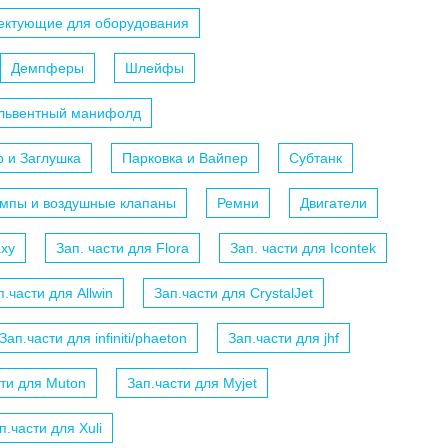
ектующие для оборудования
Демпферы
Шлейфы
ольвентный манифолд
р и Заглушка
Парковка и Вайпер
Субтанк
мпы и воздушные клапаны
Ремни
Двигатели
axy
Зап. части для Flora
Зап. части для Icontek
п.части для Allwin
Зап.части для CrystalJet
Зап.части для infiniti/phaeton
Зап.части для jhf
сти для Muton
Зап.части для Myjet
п.части для Xuli