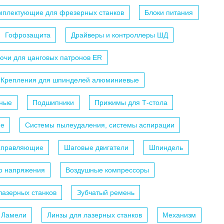
мплектующие для фрезерных станков
Блоки питания
Гофрозащита
Драйверы и контроллеры ШД
ючи для цанговых патронов ER
Крепления для шпинделей алюминиевые
ные
Подшипники
Прижимы для Т-стола
ие
Системы пылеудаления, системы аспирации
аправляющие
Шаговые двигатели
Шпиндель
го напряжения
Воздушные компрессоры
лазерных станков
Зубчатый ремень
Ламели
Линзы для лазерных станков
Механизм