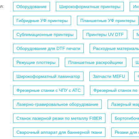
л:
Оборудование
Широкоформатные принтеры
Ин
Гибридные УФ принтеры
Планшетные УФ принтеры
Сублимационные принтеры
Принтеры UV DTF
М
Оборудование для DTF печати
Расходные материалы
Режущие плоттеры
Планшетные раскройщики
Ш
Широкоформатный ламинатор
Запчасти MEFU
Фрезерные станки с ЧПУ c АТС
Фрезерный станок по
Лазерно-гравировальное оборудование
Лазерный мар
Станок лазерной резки по металлу FIBER
Бортогибоч
Сварочный аппарат для баннерной ткани
Резаки для