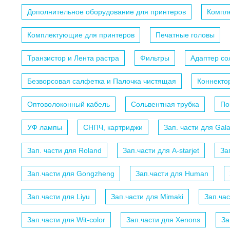
Дополнительное оборудование для принтеров
Компл
Комплектующие для принтеров
Печатные головы
Транзистор и Лента растра
Фильтры
Адаптер с
Безворсовая салфетка и Палочка чистящая
Коннекто
Оптоволоконный кабель
Сольвентная трубка
По
УФ лампы
СНПЧ, картриджи
Зап. части для Gal
Зап. части для Roland
Зап.части для A-starjet
За
Зап.части для Gongzheng
Зап.части для Human
Зап.части для Liyu
Зап.части для Mimaki
Зап.ча
Зап.части для Wit-color
Зап.части для Xenons
За