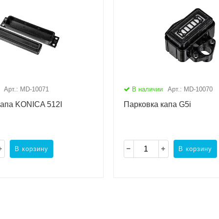
Арт.: MD-10071
В наличии
Арт.: MD-10070
капа KONICA 512I
Парковка капа G5i
В корзину
В корзину