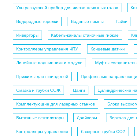
Ультразвуковой прибор для чистки печатных голов
Ко
Водородные горелки
Водяные помпы
Гайки
Инверторы
Кабель-каналы станочные гибкие
Кл
Контроллеры управления ЧПУ
Концевые датчки
Линейные подшипники и модули
Муфты соединитель
Прижимы для шпинделей
Профильные направляющ
Смазка и трубки СОЖ
Цанги
Цилиндрические н
Комплектующие для лазерных станков
Блоки высоко
Вытяжные вентиляторы
Драйверы
Зеркала для 
Контроллеры управления
Лазерные трубки СО2