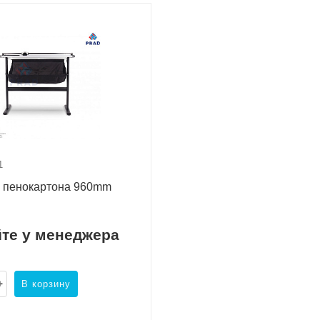
1
я пенокартона 960mm
йте у менеджера
В корзину