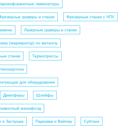
ирокоформатные ламинаторы
Фрезерные граверы и станки
Фрезерные станки с ЧПУ
 камню
Лазерные граверы и станки
кер (маркиратор) по металлу
ные станки
Термопрессы
 пенокартона
ектующие для оборудования
Демпферы
Шлейфы
ольвентный манифолд
р и Заглушка
Парковка и Вайпер
Субтанк