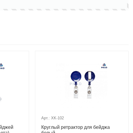
Арт.: XK-102
ейджей
Круглый ретрактор для бейджа
ета)
белый