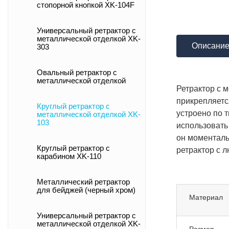
стопорной кнопкой XK-104F
Универсальный ретрактор с
металлической отделкой XK-
Описани
303
Овальный ретрактор с
металлической отделкой
Ретрактор с 
прикрепляетс
Круглый ретрактор с
устроено по т
металлической отделкой XK-
103
использовать 
он моменталь
Круглый ретрактор с
ретрактор с 
карабином XK-110
Металлический ретрактор
для бейджей (черный хром)
Материал
Универсальный ретрактор с
металлической отделкой XK-
Размер