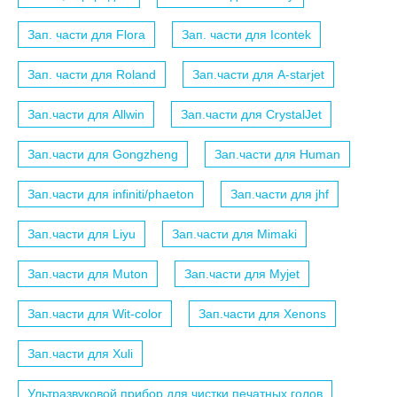
Зап. части для Flora
Зап. части для Icontek
Зап. части для Roland
Зап.части для A-starjet
Зап.части для Allwin
Зап.части для CrystalJet
Зап.части для Gongzheng
Зап.части для Human
Зап.части для infiniti/phaeton
Зап.части для jhf
Зап.части для Liyu
Зап.части для Mimaki
Зап.части для Muton
Зап.части для Myjet
Зап.части для Wit-color
Зап.части для Xenons
Зап.части для Xuli
Ультразвуковой прибор для чистки печатных голов