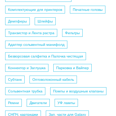
Комплектующие для принтеров
Печатные головы
Демпферы
Шлейфы
Транзистор и Лента растра
Фильтры
Адаптер сольвентный манифолд
Безворсовая салфетка и Палочка чистящая
Коннектор и Заглушка
Парковка и Вайпер
Субтанк
Оптоволоконный кабель
Сольвентная трубка
Помпы и воздушные клапаны
Ремни
Двигатели
УФ лампы
СНПЧ, картриджи
Зап. части для Galaxy