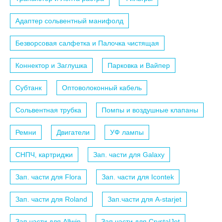
Адаптер сольвентный манифолд
Безворсовая салфетка и Палочка чистящая
Коннектор и Заглушка
Парковка и Вайпер
Субтанк
Оптоволоконный кабель
Сольвентная трубка
Помпы и воздушные клапаны
Ремни
Двигатели
УФ лампы
СНПЧ, картриджи
Зап. части для Galaxy
Зап. части для Flora
Зап. части для Icontek
Зап. части для Roland
Зап.части для A-starjet
Зап.части для Allwin
Зап.части для CrystalJet