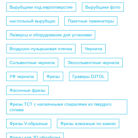
Вырубщики под евроотверстие
Вырубщики фото
настольный вырубщик
Пакетные ламинаторы
Люверсы и оборудование для установки
Воздушно-пузырьковая пленка
Чернила
Сольвентные чернила
Экосольвентные чернила
УФ чернила
Фрезы
Граверы DJTOL
Фасонные фрезы
Фрезы TCT с напаянными спиралями из твердого
сплава
Фрезы V-образные
Фрезы алмазные по камню
Фрезы для 3D обработки