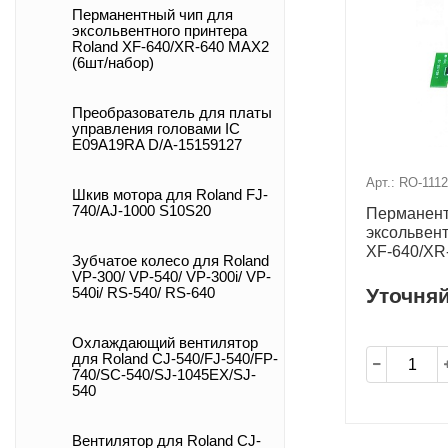
Перманентный чип для
эксольвентного принтера
Roland XF-640/XR-640 MAX2
(6шт/набор)
Преобразователь для платы
управления головами IC
E09A19RA D/A-15159127
Арт.: RO-1112
Шкив мотора для Roland FJ-
740/AJ-1000 S10S20
Перманент
эксольвент
XF-640/XR-
Зубчатое колесо для Roland
VP-300/ VP-540/ VP-300i/ VP-
Уточня
540i/ RS-540/ RS-640
Охлаждающий вентилятор
для Roland CJ-540/FJ-540/FP-
740/SC-540/SJ-1045EX/SJ-
540
Вентилятор для Roland CJ-