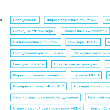
л:
Оборудование
Широкоформатные принтеры
Ин
Гибридные УФ принтеры
Планшетные УФ принтеры
Сублимационные принтеры
Принтеры UV DTF
М
Оборудование для DTF печати
Расходные материалы
Режущие плоттеры
Планшетные раскройщики
Ш
Широкоформатный ламинатор
Запчасти MEFU
Фрезерные станки с ЧПУ c АТС
Фрезерный станок по
Лазерно-гравировальное оборудование
Лазерный мар
Станок лазерной резки по металлу FIBER
Бортогибоч