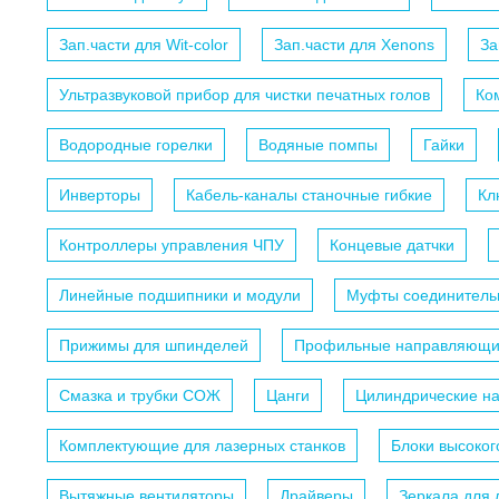
Зап.части для Wit-color
Зап.части для Xenons
За
Ультразвуковой прибор для чистки печатных голов
Ко
Водородные горелки
Водяные помпы
Гайки
Инверторы
Кабель-каналы станочные гибкие
Кл
Контроллеры управления ЧПУ
Концевые датчки
Линейные подшипники и модули
Муфты соединитель
Прижимы для шпинделей
Профильные направляющ
Смазка и трубки СОЖ
Цанги
Цилиндрические н
Комплектующие для лазерных станков
Блоки высоко
Вытяжные вентиляторы
Драйверы
Зеркала для 