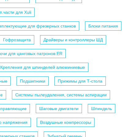
п.части для Xuli
мплектующие для фрезерных станков
Блоки питания
Гофрозащита
Драйверы и контроллеры ШД
ючи для цанговых патронов ER
Крепления для шпинделей алюминиевые
ные
Подшипники
Прижимы для Т-стола
ие
Системы пылеудаления, системы аспирации
аправляющие
Шаговые двигатели
Шпиндель
го напряжения
Воздушные компрессоры
лазерных станков
Зубчатый ремень