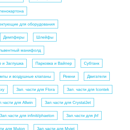
 пенокартона
ектующие для оборудования
Демпферы
Шлейфы
ольвентный манифолд
р и Заглушка
Парковка и Вайпер
Субтанк
мпы и воздушные клапаны
Ремни
Двигатели
axy
Зап. части для Flora
Зап. части для Icontek
п.части для Allwin
Зап.части для CrystalJet
Зап.части для infiniti/phaeton
Зап.части для jhf
сти для Muton
Зап.части для Myjet