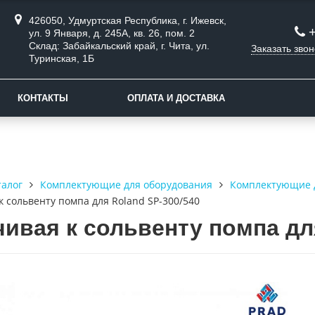
426050, Удмуртская Республика, г. Ижевск,
ул. 9 Января, д. 245А, кв. 26, пом. 2
Склад: Забайкальский край, г. Чита, ул.
Заказать звон
Туринская, 1Б
КОНТАКТЫ
ОПЛАТА И ДОСТАВКА
талог
Комплектующие для оборудования
Комплектующие 
к сольвенту помпа для Roland SP-300/540
чивая к сольвенту помпа дл