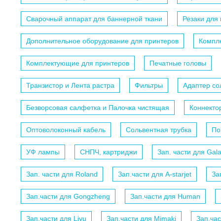
Сварочный аппарат для баннерной ткани
Резаки для
Дополнительное оборудование для принтеров
Компл
Комплектующие для принтеров
Печатные головы
Транзистор и Лента растра
Фильтры
Адаптер с
Безворсовая салфетка и Палочка чистящая
Коннекто
Оптоволоконный кабель
Сольвентная трубка
По
УФ лампы
СНПЧ, картриджи
Зап. части для Gal
Зап. части для Roland
Зап.части для A-starjet
За
Зап.части для Gongzheng
Зап.части для Human
Зап.части для Liyu
Зап.части для Mimaki
Зап.ча