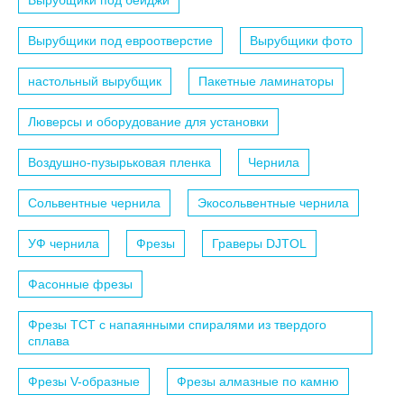
Вырубщики под бейджи
Вырубщики под евроотверстие
Вырубщики фото
настольный вырубщик
Пакетные ламинаторы
Люверсы и оборудование для установки
Воздушно-пузырьковая пленка
Чернила
Сольвентные чернила
Экосольвентные чернила
УФ чернила
Фрезы
Граверы DJTOL
Фасонные фрезы
Фрезы TCT с напаянными спиралями из твердого
сплава
Фрезы V-образные
Фрезы алмазные по камню