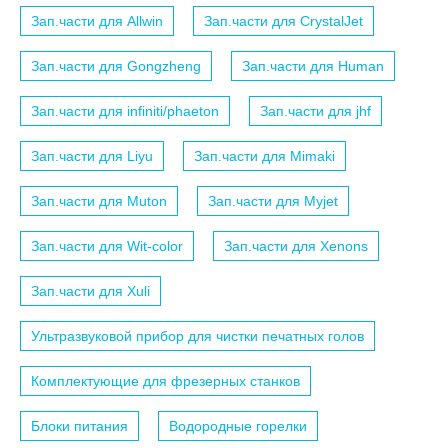
Зап.части для Allwin
Зап.части для CrystalJet
Зап.части для Gongzheng
Зап.части для Human
Зап.части для infiniti/phaeton
Зап.части для jhf
Зап.части для Liyu
Зап.части для Mimaki
Зап.части для Muton
Зап.части для Myjet
Зап.части для Wit-color
Зап.части для Xenons
Зап.части для Xuli
Ультразвуковой прибор для чистки печатных голов
Комплектующие для фрезерных станков
Блоки питания
Водородные горелки