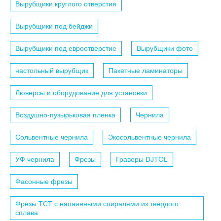
Вырубщики круглого отверстия
Вырубщики под бейджи
Вырубщики под евроотверстие
Вырубщики фото
настольный вырубщик
Пакетные ламинаторы
Люверсы и оборудование для установки
Воздушно-пузырьковая пленка
Чернила
Сольвентные чернила
Экосольвентные чернила
УФ чернила
Фрезы
Граверы DJTOL
Фасонные фрезы
Фрезы TCT с напаянными спиралями из твердого
сплава