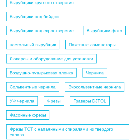
Вырубщики круглого отверстия
Вырубщики под бейджи
Вырубщики под евроотверстие
Вырубщики фото
настольный вырубщик
Пакетные ламинаторы
Люверсы и оборудование для установки
Воздушно-пузырьковая пленка
Чернила
Сольвентные чернила
Экосольвентные чернила
УФ чернила
Фрезы
Граверы DJTOL
Фасонные фрезы
Фрезы TCT с напаянными спиралями из твердого
сплава