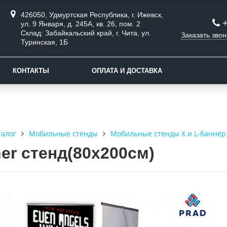
426050, Удмуртская Республика, г. Ижевск,
ул. 9 Января, д. 245А, кв. 26, пом. 2
Склад: Забайкальский край, г. Чита, ул.
Заказать звон
Туринская, 1Б
КОНТАКТЫ
ОПЛАТА И ДОСТАВКА
талог
Мобильные стенды
Мобильные стенды X и L-баннер
er стенд(80х200см)