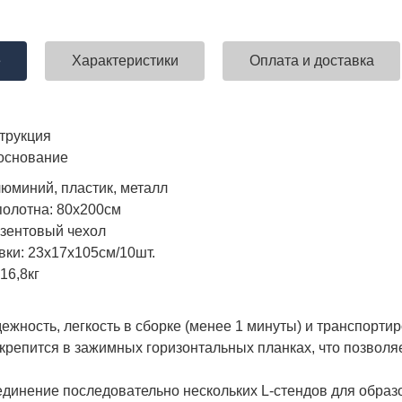
е
Характеристики
Оплата и доставка
трукция
 основание
юминий, пластик, металл
олотна: 80x200см
езентовый чехол
вки: 23х17х105см/10шт.
16,8кг
дежность, легкость в сборке (менее 1 минуты) и транспорти
крепится в зажимных горизонтальных планках, что позволяе
динение последовательно нескольких L-стендов для образов