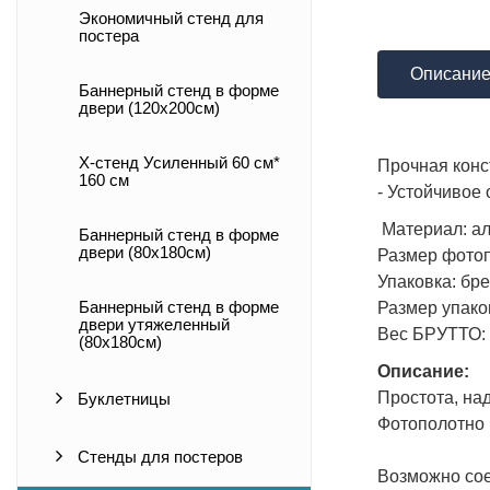
Экономичный стенд для
постера
Описани
Баннерный стенд в форме
двери (120х200см)
X-стенд Усиленный 60 см*
Прочная конс
160 см
- Устойчивое
Материал: ал
Баннерный стенд в форме
двери (80х180см)
Размер фотоп
Упаковка: бр
Размер упако
Баннерный стенд в форме
двери утяжеленный
Вес БРУТТО: 
(80х180см)
Описание:
Простота, на
Буклетницы
Фотополотно 
Стенды для постеров
Возможно сое