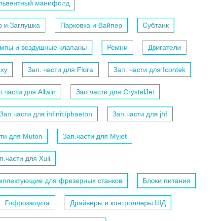
ольвентный манифолд
р и Заглушка
Парковка и Вайпер
Субтанк
мпы и воздушные клапаны
Ремни
Двигатели
axy
Зап. части для Flora
Зап. части для Icontek
п.части для Allwin
Зап.части для CrystalJet
Зап.части для infiniti/phaeton
Зап.части для jhf
сти для Muton
Зап.части для Myjet
п.части для Xuli
мплектующие для фрезерных станков
Блоки питания
Гофрозащита
Драйверы и контроллеры ШД