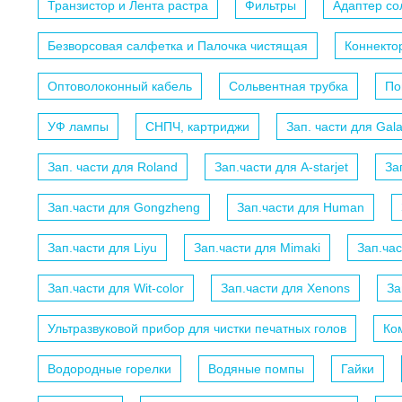
Транзистор и Лента растра
Фильтры
Адаптер с
Безворсовая салфетка и Палочка чистящая
Коннекто
Оптоволоконный кабель
Сольвентная трубка
По
УФ лампы
СНПЧ, картриджи
Зап. части для Gal
Зап. части для Roland
Зап.части для A-starjet
За
Зап.части для Gongzheng
Зап.части для Human
Зап.части для Liyu
Зап.части для Mimaki
Зап.ча
Зап.части для Wit-color
Зап.части для Xenons
За
Ультразвуковой прибор для чистки печатных голов
Ко
Водородные горелки
Водяные помпы
Гайки