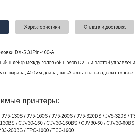
е
Характеристики
Оплата и доставка
ловки DX-5 31Pin-400-A
ый шлейф между головкой Epson DX-5 и платой управлени
32мм ширина, 400мм длина, тип-A контакты на одной стороне
имые принтеры:
 JV5-130S / JV5-160S / JV5-260S / JV5-320DS / JV5-320S / 
130BS / CJV30-160 / CJV30-160BS / CJV30-60 / CJV30-60BS /
JV33-260BS / TPC-1000 / TS3-1600