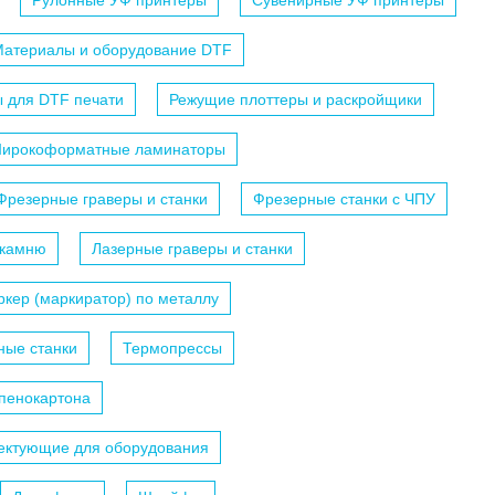
Рулонные УФ принтеры
Сувенирные УФ принтеры
атериалы и оборудование DTF
 для DTF печати
Режущие плоттеры и раскройщики
ирокоформатные ламинаторы
Фрезерные граверы и станки
Фрезерные станки с ЧПУ
 камню
Лазерные граверы и станки
кер (маркиратор) по металлу
ные станки
Термопрессы
 пенокартона
ектующие для оборудования