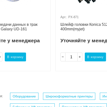
Арт.: PX-871
едачи данных в трак
Шлейф головки Коnica 512
 Galaxy UD-161
400mm(myjet)
йте у менеджера
Уточняйте у мене
В корзину
В корзину
л:
Оборудование
Широкоформатные принтеры
Ин