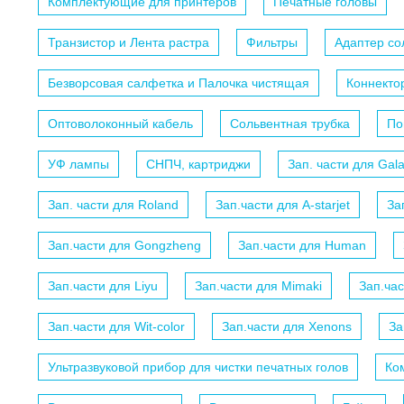
Комплектующие для принтеров
Печатные головы
Транзистор и Лента растра
Фильтры
Адаптер с
Безворсовая салфетка и Палочка чистящая
Коннекто
Оптоволоконный кабель
Сольвентная трубка
По
УФ лампы
СНПЧ, картриджи
Зап. части для Gal
Зап. части для Roland
Зап.части для A-starjet
За
Зап.части для Gongzheng
Зап.части для Human
Зап.части для Liyu
Зап.части для Mimaki
Зап.ча
Зап.части для Wit-color
Зап.части для Xenons
За
Ультразвуковой прибор для чистки печатных голов
Ко