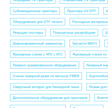
Гибридные УФ принтеры
Планшетные УФ принтеры
Сублимационные принтеры
Принтеры UV DTF
М
Оборудование для DTF печати
Расходные материалы
Режущие плоттеры
Планшетные раскройщики
Ш
Широкоформатный ламинатор
Запчасти MEFU
Фрезерные станки с ЧПУ c АТС
Фрезерный станок по
Лазерно-гравировальное оборудование
Лазерный мар
Станок лазерной резки по металлу FIBER
Бортогибоч
Сварочный аппарат для баннерной ткани
Резаки для
Дополнительное оборудование для принтеров
Компл