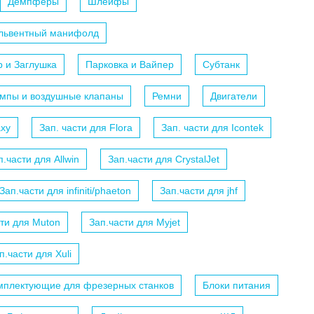
Демпферы
Шлейфы
ольвентный манифолд
р и Заглушка
Парковка и Вайпер
Субтанк
мпы и воздушные клапаны
Ремни
Двигатели
axy
Зап. части для Flora
Зап. части для Icontek
п.части для Allwin
Зап.части для CrystalJet
Зап.части для infiniti/phaeton
Зап.части для jhf
сти для Muton
Зап.части для Myjet
п.части для Xuli
мплектующие для фрезерных станков
Блоки питания