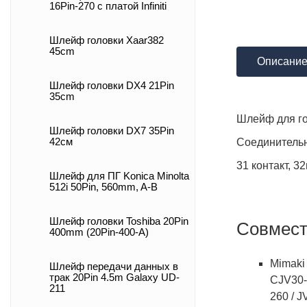
16Pin-270 с платой Infiniti
Шлейф головки Xaar382
45cm
Описани
Шлейф головки DX4 21Pin
35cm
Шлейф для го
Шлейф головки DX7 35Pin
Соединительн
42cм
31 контакт, 
Шлейф для ПГ Konica Minolta
512i 50Pin, 560mm, A-B
Шлейф головки Toshiba 20Pin
Совмест
400mm (20Pin-400-A)
Mimaki
Шлейф передачи данных в
трак 20Pin 4.5m Galaxy UD-
CJV30-
211
260 / 