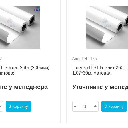
7
Арт.: ПЭТ-1.07
 Бэклит 260г (200мкм),
Пленка ПЭТ Бэклит 260г (
матовая
1.07*30м, матовая
йте у менеджера
Уточняйте у мене
В корзину
В корзину