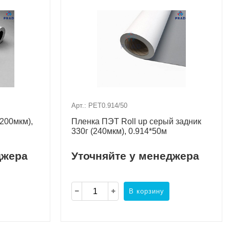
Арт.: PET0.914/50
200мкм),
Пленка ПЭТ Roll up серый задник
330г (240мкм), 0.914*50м
джера
Уточняйте у менеджера
В корзину