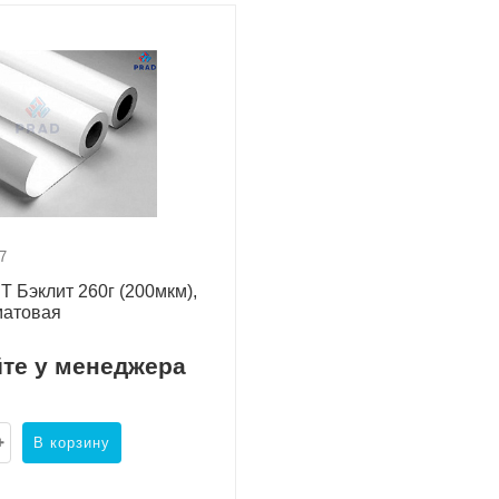
7
 Бэклит 260г (200мкм),
матовая
йте у менеджера
В корзину