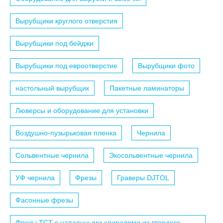
Вырубщики круглого отверстия
Вырубщики под бейджи
Вырубщики под евроотверстие
Вырубщики фото
настольный вырубщик
Пакетные ламинаторы
Люверсы и оборудование для установки
Воздушно-пузырьковая пленка
Чернила
Сольвентные чернила
Экосольвентные чернила
УФ чернила
Фрезы
Граверы DJTOL
Фасонные фрезы
Фрезы TCT с напаянными спиралями из твердого