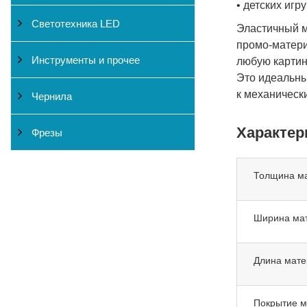
• детских иг
Светотехника LED
Эластичный м
промо-матери
Инструменты и прочее
любую картин
Это идеальны
к механическ
Чернила
Характер
Фрезы
Толщина м
Ширина ма
Длина мате
Покрытие м