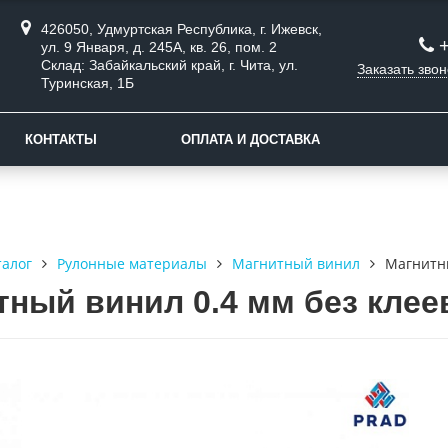
426050, Удмуртская Республика, г. Ижевск,
ул. 9 Января, д. 245А, кв. 26, пом. 2
Склад: Забайкальский край, г. Чита, ул.
Заказать звон
Туринская, 1Б
КОНТАКТЫ
ОПЛАТА И ДОСТАВКА
талог
Рулонные материалы
Магнитный винил
Магнитны
тный винил 0.4 мм без клеев