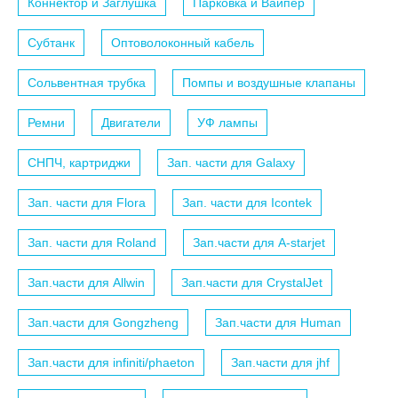
Коннектор и Заглушка
Парковка и Вайпер
Субтанк
Оптоволоконный кабель
Сольвентная трубка
Помпы и воздушные клапаны
Ремни
Двигатели
УФ лампы
СНПЧ, картриджи
Зап. части для Galaxy
Зап. части для Flora
Зап. части для Icontek
Зап. части для Roland
Зап.части для A-starjet
Зап.части для Allwin
Зап.части для CrystalJet
Зап.части для Gongzheng
Зап.части для Human
Зап.части для infiniti/phaeton
Зап.части для jhf