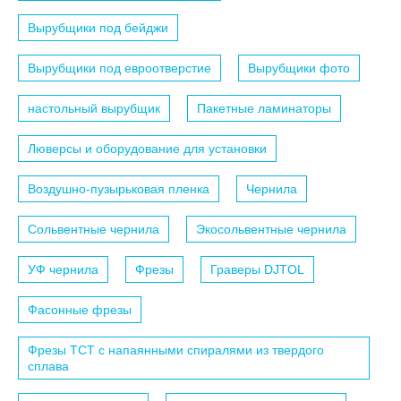
Вырубщики под бейджи
Вырубщики под евроотверстие
Вырубщики фото
настольный вырубщик
Пакетные ламинаторы
Люверсы и оборудование для установки
Воздушно-пузырьковая пленка
Чернила
Сольвентные чернила
Экосольвентные чернила
УФ чернила
Фрезы
Граверы DJTOL
Фасонные фрезы
Фрезы TCT с напаянными спиралями из твердого
сплава