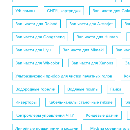
УФ лампы
СНПЧ, картриджи
Зап. части для Gal
Зап. части для Roland
Зап.части для A-starjet
За
Зап.части для Gongzheng
Зап.части для Human
Зап.части для Liyu
Зап.части для Mimaki
Зап.ча
Зап.части для Wit-color
Зап.части для Xenons
За
Ультразвуковой прибор для чистки печатных голов
Ко
Водородные горелки
Водяные помпы
Гайки
Инверторы
Кабель-каналы станочные гибкие
Кл
Контроллеры управления ЧПУ
Концевые датчки
Линейные подшипники и модули
Муфты соединитель