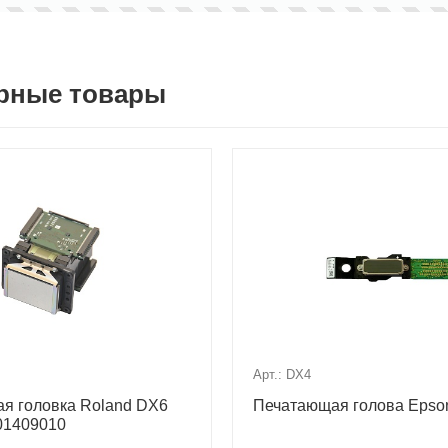
рные товары
Арт.: DX4
я головка Roland DX6
Печатающая голова Epso
01409010