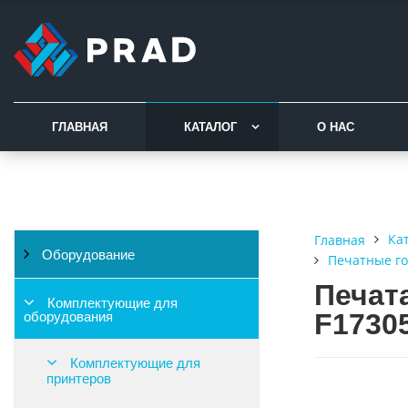
ГЛАВНАЯ
КАТАЛОГ
О НАС
Ка
Главная
Оборудование
Печатные го
Печата
Комплектующие для
F17305
оборудования
Комплектующие для
принтеров