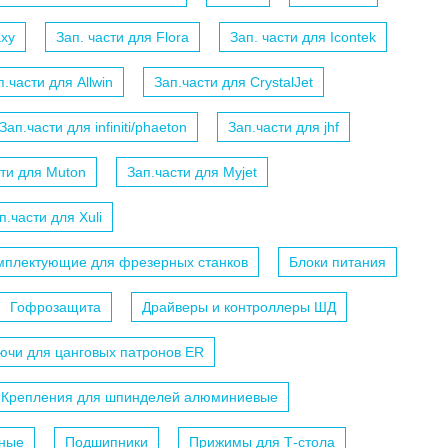
axy
Зап. части для Flora
Зап. части для Icontek
п.части для Allwin
Зап.части для CrystalJet
Зап.части для infiniti/phaeton
Зап.части для jhf
сти для Muton
Зап.части для Myjet
п.части для Xuli
мплектующие для фрезерных станков
Блоки питания
Гофрозащита
Драйверы и контроллеры ШД
ючи для цанговых патронов ER
Крепления для шпинделей алюминиевые
ные
Подшипники
Прижимы для Т-стола