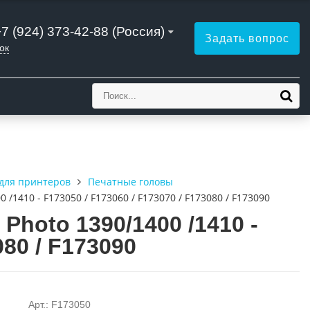
+7 (924) 373-42-88 (Россия)
Задать вопрос
ок
для принтеров
Печатные головы
/1410 - F173050 / F173060 / F173070 / F173080 / F173090
Photo 1390/1400 /1410 -
080 / F173090
Арт.: F173050