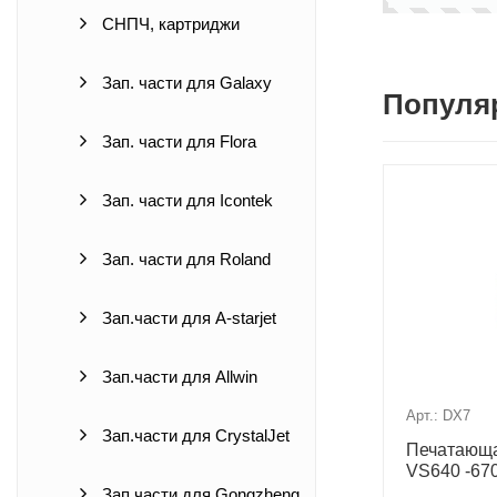
СНПЧ, картриджи
Зап. части для Galaxy
Популя
Зап. части для Flora
Зап. части для Icontek
Зап. части для Roland
Зап.части для A-starjet
Зап.части для Allwin
Арт.: DX7
Зап.части для CrystalJet
Печатающа
VS640 -67
Зап.части для Gongzheng