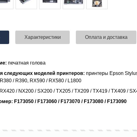
е
Характеристики
Оплата и доставка
ие:
печатная голова
я следующих моделей принтеров:
принтеры Epson Stylus 
 R380 / R390, RX590 / RX580 / L1800
RX420 / NX200 / SX200 / TX205 / TX209 / TX419 / TX409 / S
ер: F173050 / F173060 / F173070 / F173080 / F173090