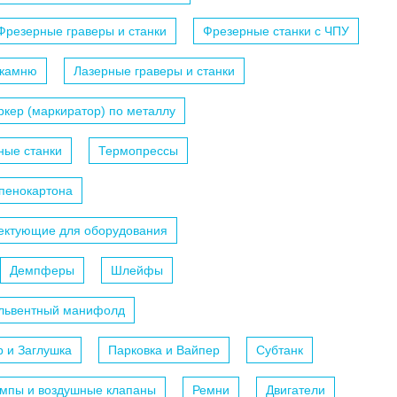
Фрезерные граверы и станки
Фрезерные станки с ЧПУ
 камню
Лазерные граверы и станки
кер (маркиратор) по металлу
ные станки
Термопрессы
 пенокартона
ектующие для оборудования
Демпферы
Шлейфы
ольвентный манифолд
р и Заглушка
Парковка и Вайпер
Субтанк
мпы и воздушные клапаны
Ремни
Двигатели