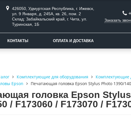
426050, Удмуртская Республика, г. Ижевск,
ул. 9 Января, д. 245А, кв. 26, пом. 2
Склад: Забайкальский край, г. Чита, ул.
Заказать звон
Туринская, 1Б
КОНТАКТЫ
ОПЛАТА И ДОСТАВКА
талог
Комплектующие для оборудования
Комплектующие 
ловы Epson
Печатающая головка Epson Stylus Photo 1390/1400 
ющая головка Epson Stylus 
0 / F173060 / F173070 / F173